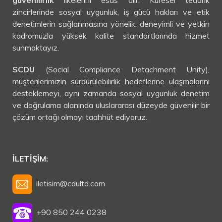
güvenilirlik
ilkelerini esas alır. Küresel tedarik
zincirlerinde sosyal uygunluk, iş gücü hakları ve etik
denetimlerin sağlanmasına yönelik, deneyimli ve yetkin
kadromuzla yüksek kalite standartlarında hizmet
sunmaktayız.
SCDU
(Social Compliance Detachment Unity),
müşterilerimizin sürdürülebilirlik hedeflerine ulaşmalarını
desteklemeyi, aynı zamanda sosyal uygunluk denetim
ve doğrulama alanında uluslararası düzeyde güvenilir bir
çözüm ortağı olmayı taahhüt ediyoruz.
İLETIŞIM:
iletisim@cdultd.com
+90 850 244 0238